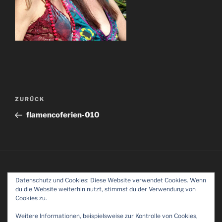
Beitragsnavigation
Vorheriger
ZURÜCK
Beitrag
flamencoferien-010
Datenschutz und Cookies: Diese Website verwendet Cookies. Wenn
IMPRESSUM
–
DATENSCHUTZ
du die Website weiterhin nutzt, stimmst du der Verwendung von
Cookies zu.
Weitere Informationen, beispielsweise zur Kontrolle von Cookies,