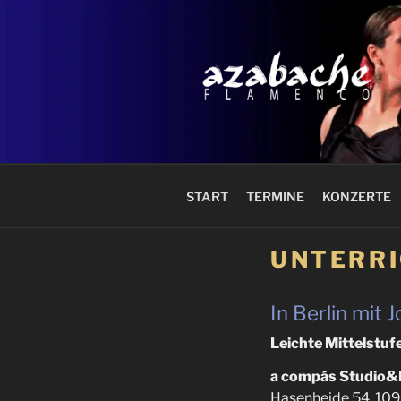
Zum
Inhalt
springen
azabache
START
TERMINE
KONZERTE
UNTERR
In Berlin mit 
Leichte Mittelstuf
a compás Studio&
Hasenheide 54, 109