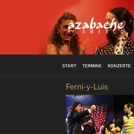
Zum
Inhalt
springen
azabache
START
TERMINE
KONZERTE
Ferni-y-Luis